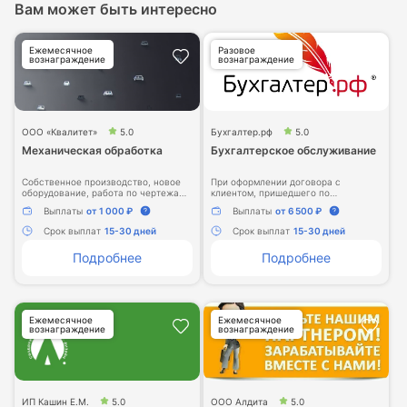
Вам может быть интересно
Ежемесячное
Разовое
вознаграждение
вознаграждение
ООО «Квалитет»
5.0
Бухгалтер.рф
5.0
Механическая обработка
Бухгалтерское обслуживание
Собственное производство, новое
При оформлении договора с
оборудование, работа по чертежам
клиентом, пришедшего по
заказчика качественно и в срок.
рекомендации от вашей компании,
Выплаты
от 1 000 ₽
Выплаты
от 6 500 ₽
вы получаете вознаграждение в
размере 6500 рублей
Срок выплат
15-30 дней
Срок выплат
15-30 дней
Подробнее
Подробнее
Ежемесячное
Ежемесячное
вознаграждение
вознаграждение
ИП Кашин Е.М.
5.0
ООО Алдита
5.0