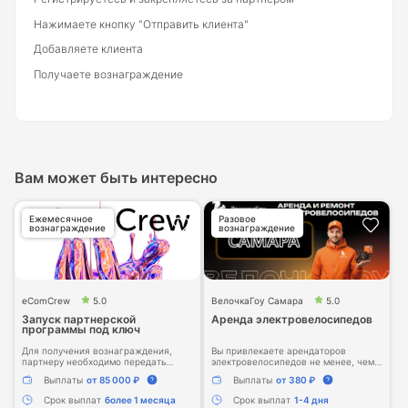
Нажимаете кнопку "Отправить клиента"
Добавляете клиента
Получаете вознаграждение
Вам может быть интересно
Ежемесячное
Разовое
вознаграждение
вознаграждение
eComCrew
5.0
ВелочкаГоу Самара
5.0
Запуск партнерской
Аренда электровелосипедов
программы под ключ
Для получения вознаграждения,
Вы привлекаете арендаторов
партнеру необходимо передать
электровелосипедов не менее, чем
контакты потенциального клиента на
на неделю, мы платим
Выплаты
от 85 000 ₽
Выплаты
от 380 ₽
услугу по запуску партнерской
вознаграждение
программы. Присоединиться к
Срок выплат
более 1 месяца
Срок выплат
1-4 дня
партнерской программе могут все