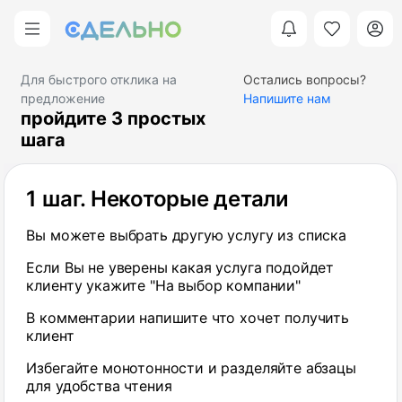
Для быстрого отклика на
Остались вопросы?
предложение
Напишите нам
пройдите 3 простых
шага
1 шаг. Некоторые детали
Шаг 2. Информация о клиенте
3 шаг. Информация о Вас
Вы можете выбрать другую услугу из списка
Укажите название компании клиента
Для завершения регистрации осталось указать
роль и контактные данные
Если Вы не уверены какая услуга подойдет
Напишите имя представителя
клиенту укажите "На выбор компании"
На указанный Email придет письмо со
Укажите контактный телефон
сгенерированным паролем
В комментарии напишите что хочет получить
клиент
После завершения регистрации Вы будете
перенаправлены в личный кабинет
Избегайте монотонности и разделяйте абзацы
для удобства чтения