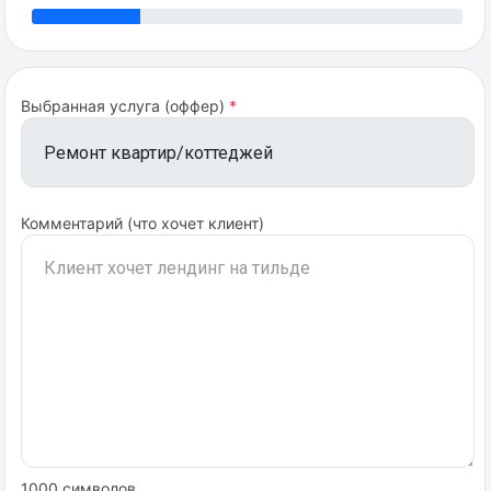
Наименование компании клиента
*
Ваша роль на платформе
Агент
Компания
Выбранная услуга (оффер)
*
Представитель
*
Название компании
*
Комментарий (что хочет клиент)
Телефон
*
Email
*
Назад
Далее
Телефон
*
1000 символов